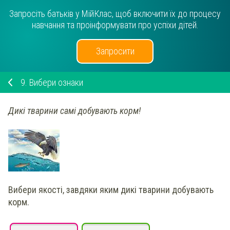
Запросіть батьків у МійКлас, щоб включити їх до процесу
навчання та проінформувати про успіхи дітей.
Запросити
9.
Вибери ознаки
Дикі тварини самі добувають корм!
Вибери якості, завдяки яким дикі тварини добувають
корм.