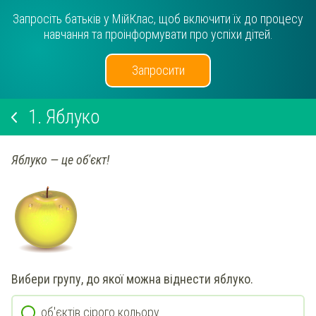
Запросіть батьків у МійКлас, щоб включити їх до процесу
навчання та проінформувати про успіхи дітей.
Запросити
1.
Яблуко
Яблуко — це об'єкт!
Вибери групу, до якої можна віднести яблуко.
об'єктів сірого кольору