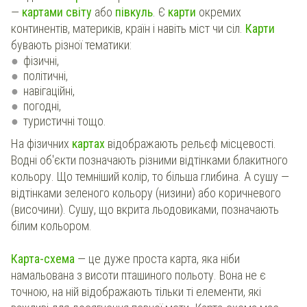
—
картами світу
або
півкуль
. Є
карти
окремих
континентів, материків, країн і навіть міст чи сіл.
Карти
бувають різної тематики:
фізичні,
політичні,
навігаційні,
погодні,
туристичні тощо.
На фізичних
картах
відображають рельєф місцевості.
Водні об'єкти позначають різними відтінками блакитного
кольору. Що темніший колір, то більша глибина. А сушу —
відтінками зеленого кольору (низини) або коричневого
(височини). Сушу, що вкрита льодовиками, позначають
білим кольором.
Карта-схема
— це дуже проста карта, яка ніби
намальована з висоти пташиного польоту. Вона не є
точною, на ній відображають тільки ті елементи, які