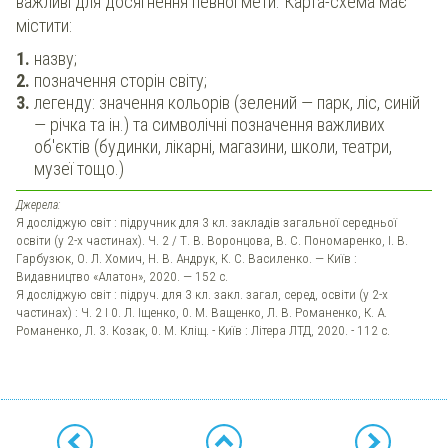
важливі для досягнення певної мети. Карта-схема має
містити:
назву;
позначення сторін світу;
легенду: значення кольорів (зелений — парк, ліс, синій
— річка та ін.) та символічні позначення важливих
об'єктів (будинки, лікарні, магазини, школи, театри,
музеї тощо.)
Джерела:
Я досліджую світ : підручник для 3 кл. закладів загальної середньої
освіти (у 2-х частинах). Ч. 2 / Т. В. Воронцова, В. С. Пономаренко, І. В.
Гарбузюк, О. Л. Хомич, Н. В. Андрук, К. С. Василенко. — Київ :
Видавництво «Алатон», 2020. — 152 с.
Я досліджую світ : підруч. для 3 кл. закл. загал, серед, освіти (у 2-х
частинах) : Ч. 2 І 0. Л. Іщенко, 0. М. Ващенко, Л. В. Романенко, К. А.
Романенко, Л. 3. Козак, 0. М. Кліщ. - Київ : Літера ЛТД, 2020. - 112 с.