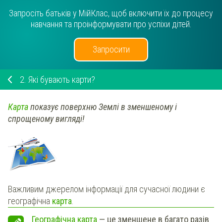
Запросіть батьків у МійКлас, щоб включити їх до процесу
навчання та проінформувати про успіхи дітей.
Запросити
2.
Які бувають карти?
Карта
показує поверхню Землі в зменшеному і
спрощеному вигляді!
Важливим джерелом інформації для сучасної людини є
географічна
карта
.
Географічна карта
— це зменшене в багато разів