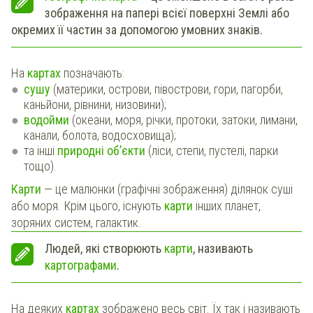
зображення на папері всієї поверхні Землі або
окремих її частин за допомогою умовних знаків.
На
картах
позначають:
сушу
(материки, острови, півострови, гори, пагорби,
каньйони, рівнини, низовини);
водойми
(океани, моря, річки, протоки, затоки, лимани,
канали, болота, водосховища);
та інші
природні об’єкти
(ліси, степи, пустелі, парки
тощо).
Карти
— це малюнки (графічні зображення) ділянок суші
або моря. Крім цього, існують
карти
інших планет,
зоряних систем, галактик.
Людей, які створюють
карти
, називають
картографами
.
На деяких
картах
зображено весь світ. Їх так і називають