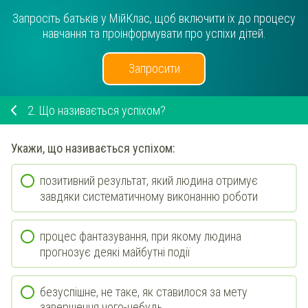
Запросіть батьків у МійКлас, щоб включити їх до процесу
навчання та проінформувати про успіхи дітей.
Запросити
2.
Що називається успіхом?
Укажи
, що називається успіхом:
позитивний результат, який людина отримує
завдяки систематичному виконанню роботи
процес фантазування, при якому людина
прогнозує деякі майбутні події
безуспішне, не таке, як ставилося за мету
завершення чого-небудь