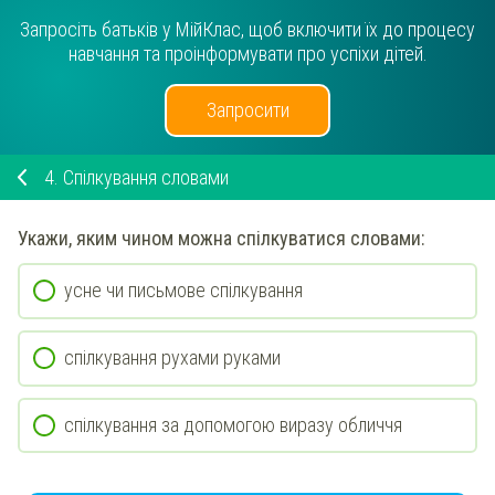
Запросіть батьків у МійКлас, щоб включити їх до процесу
навчання та проінформувати про успіхи дітей.
Запросити
4.
Спілкування словами
Укажи
, яким чином можна спілкуватися словами:
усне чи письмове спілкування
спілкування рухами руками
спілкування за допомогою виразу обличчя