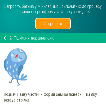
Запросіть батьків у МійКлас, щоб включити їх до процесу
навчання та проінформувати про успіхи дітей.
Запросити
2.
Підніжжя, вершина, схил
Познач
назву частини форми земної поверхні, на яку
вказує стрілка.