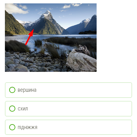
вершина
схил
підніжжя