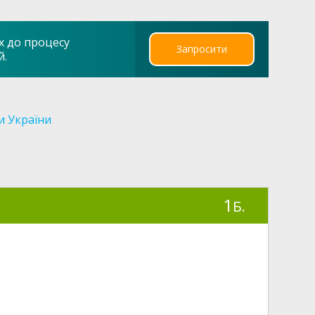
х до процесу
Запросити
й.
и України
1
Б.