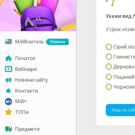
Укажи
вид 
У сірих лісо
МійВчитель
Сірий лі
Глинисти
Початок
Дерново-
Вебінари
Піщаний
Новини сайту
Чорнозе
Контакти
Мій+
Вхід на сай
ТОПи
Предмети