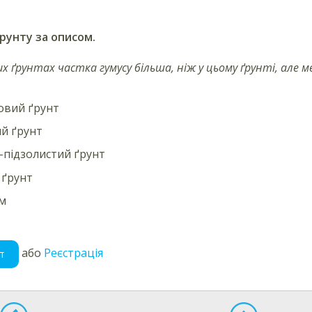
ґрунту за описом.
вих ґрунтах частка гумусу більша, ніж у цьому ґрунті, але 
совий ґрунт
й ґрунт
підзолистий ґрунт
 ґрунт
м
або
Реєстрація
т