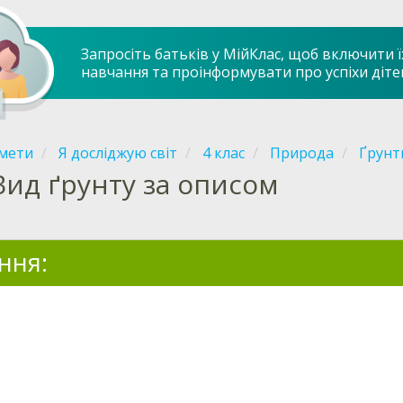
Запросіть батьків у МійКлас, щоб включити ї
навчання та проінформувати про успіхи діте
мети
Я досліджую світ
4 клас
Природа
Ґрунт
Вид ґрунту за описом
ння: