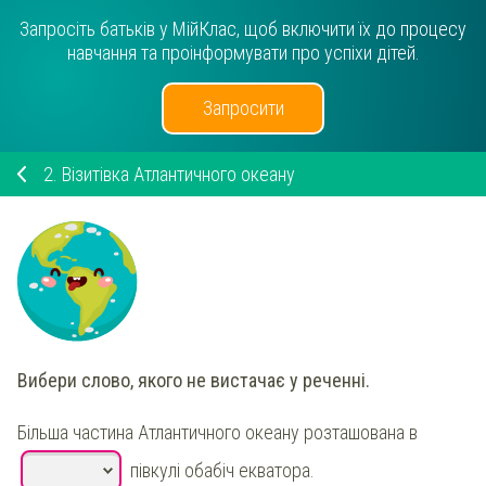
Запросіть батьків у МійКлас, щоб включити їх до процесу
навчання та проінформувати про успіхи дітей.
Запросити
2.
Візитівка Атлантичного океану
Вибери
слово, якого не вистачає у реченні.
Більша частина Атлантичного океану розташована в
півкулі обабіч екватора.