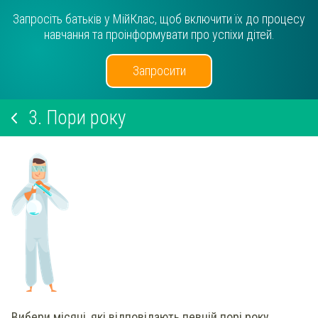
Запросіть батьків у МійКлас, щоб включити їх до процесу
навчання та проінформувати про успіхи дітей.
Запросити
3.
Пори року
Вибери
місяці, які відповідають певній порі року.