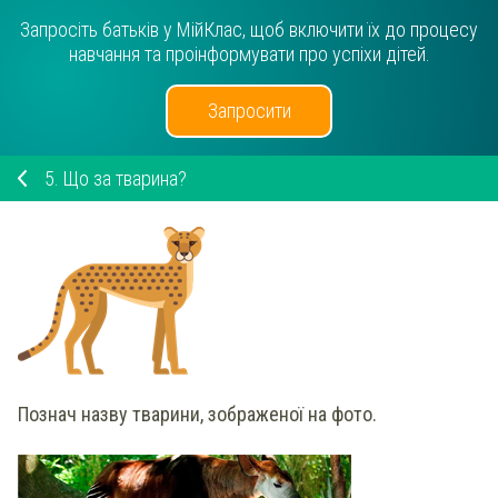
Запросіть батьків у МійКлас, щоб включити їх до процесу
навчання та проінформувати про успіхи дітей.
Запросити
5.
Що за тварина?
Познач
назву тварини, зображеної на фото.