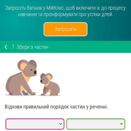
Запросіть батьків у МійКлас, щоб включити їх до процесу
навчання та проінформувати про успіхи дітей.
Запросити
7.
Збери з частин
Віднови правильний порядок частин у реченні.