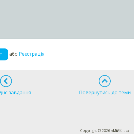
або
Реєстрація
т
днє завдання
Повернутись до теми
Copyright © 2026 «МійКлас»