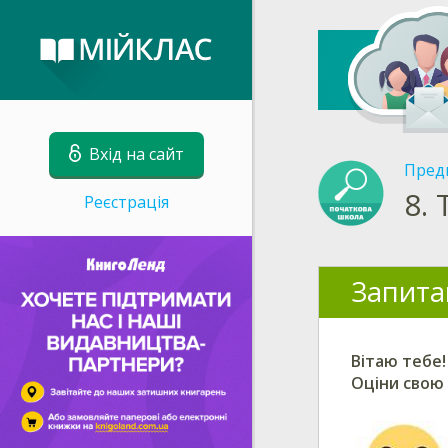
Вхід на сайт
Пред
8.
Реєстрація
Запита
Вітаю тебе!
Оціни свою 