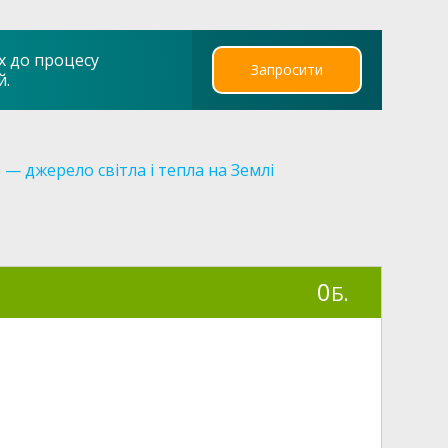
х до процесу
Запросити
й.
 — джерело світла і тепла на Землі
0
Б.