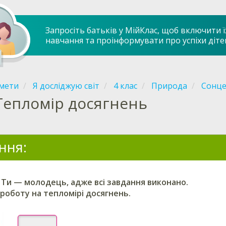
Запросіть батьків у МійКлас, щоб включити ї
навчання та проінформувати про успіхи діте
мети
Я досліджую світ
4 клас
Природа
Сонце
Тепломір досягнень
ння:
 Ти — молодець, адже всі завдання виконано.
роботу на тепломірі досягнень.