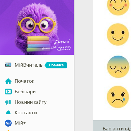
МійВчитель
Початок
Вебінари
Новини сайту
Контакти
Мій+
Варіанти ві