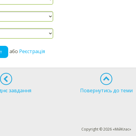
або
Реєстрація
т
днє завдання
Повернутись до теми
Copyright © 2026 «МійКлас»