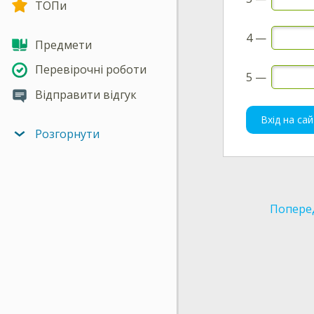
ТОПи
4 —
Предмети
Перевірочні роботи
5 —
Відправити відгук
Вхід на сай
Розгорнути
Попере