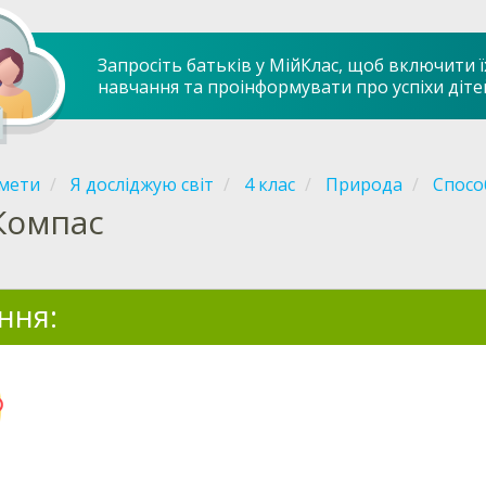
Запросіть батьків у МійКлас, щоб включити ї
навчання та проінформувати про успіхи діте
мети
Я досліджую світ
4 клас
Природа
Спосо
Компас
ння: