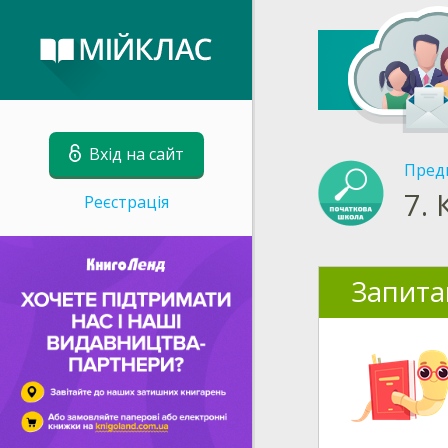
Вхід на сайт
Пред
7.
Реєстрація
Запита