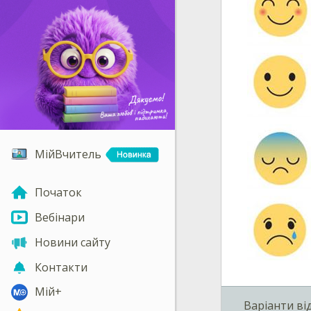
МійВчитель
Початок
Вебінари
Новини сайту
Контакти
Мій+
Варіанти ві