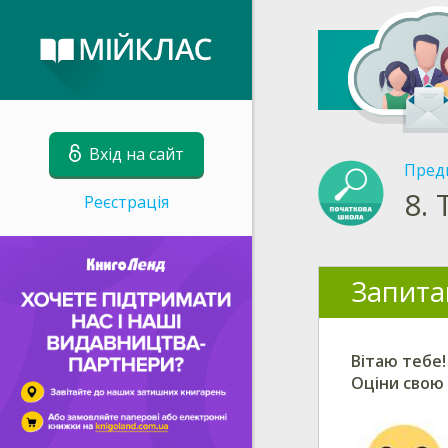
Вхід на сайт
Пред
8.
Реєстрація
Запита
Вітаю тебе!
Оціни свою 