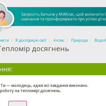
Запросіть батьків у МійКлас, щоб включити ї
навчання та проінформувати про успіхи діте
мети
Я досліджую світ
4 клас
Природа
Водойм
Тепломір досягнень
ння:
 Ти — молодець, адже всі завдання виконано.
роботу на тепломірі досягнень.