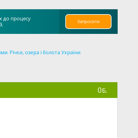
х до процесу
Запросити
й.
и. Річки, озера і болота України
0
Б.