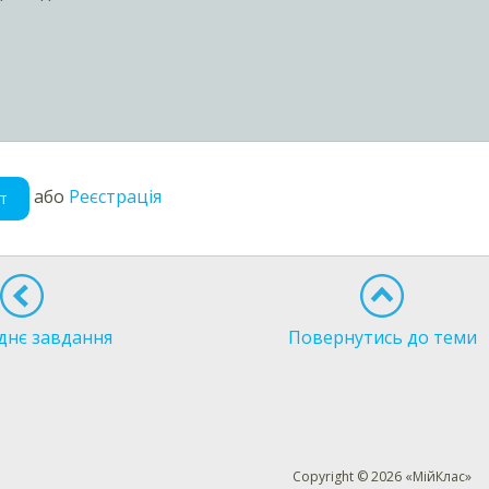
або
Реєстрація
т
днє завдання
Повернутись до теми
Copyright © 2026 «МійКлас»