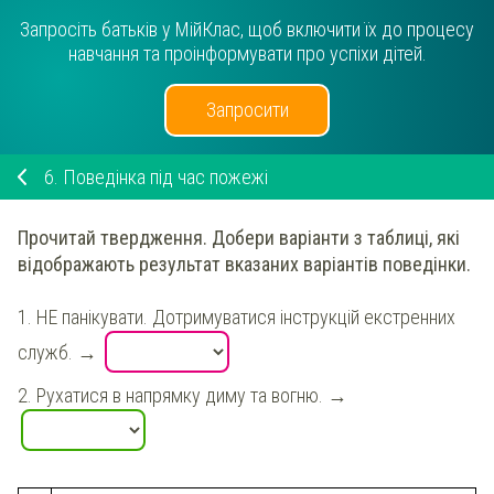
Запросіть батьків у МійКлас, щоб включити їх до процесу
навчання та проінформувати про успіхи дітей.
Запросити
6.
Поведінка під час пожежі
Прочитай твердження. Добери варіанти з таблиці, які
відображають результат вказаних варіантів поведінки.
1.
НЕ панікувати. Дотримуватися інструкцій екстренних
служб.
→
2.
Рухатися в напрямку диму та вогню.
→