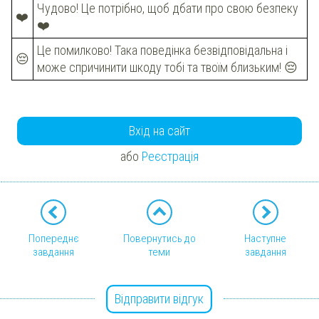
Чудово! Це потрібно, щоб дбати про свою безпеку
❤️
❤️
Це помилково! Така поведінка безвідповідальна і
😔
може спричинити шкоду тобі та твоїм близьким! 😔
Вхід на сайт
або
Реєстрація
Попереднє
Повернутись до
Наступне
завдання
теми
завдання
Відправити відгук