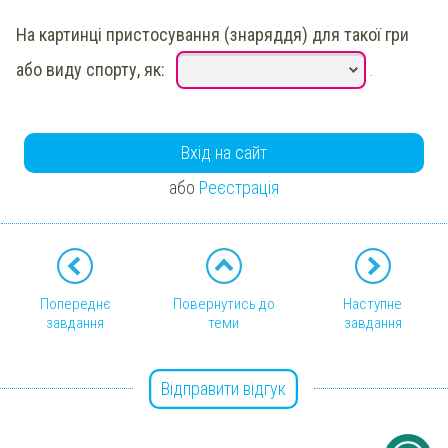
На картинці пристосування (знаряддя) для такої гри
або виду спорту, як:
.
Вхід на сайт
або
Реєстрація
Попереднє
Повернутись до
Наступне
завдання
теми
завдання
Відправити відгук