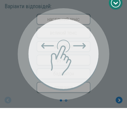
Варіанти відповідей:
настільний теніс
великий теніс
волейбол
футбол
бадмінтон
плавання
Copyright © 2026 «МійКлас»