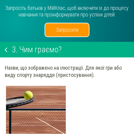
Запросіть батьків у МійКлас, щоб включити їх до процесу
навчання та проінформувати про успіхи дітей.
Запросити
3.
Чим граємо?
Назви
, що зображено на
ілюстрації
.
Для якої гри або
виду спорту знаряддя (пристосування).