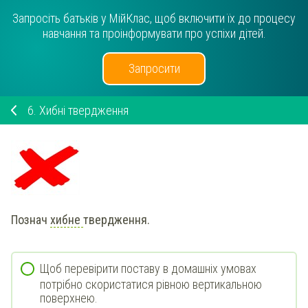
Запросіть батьків у МійКлас, щоб включити їх до процесу
навчання та проінформувати про успіхи дітей.
Запросити
6.
Хибні твердження
Познач
хибне
твердження.
Щоб перевірити поставу в домашніх умовах
потрібно скористатися рівною вертикальною
поверхнею.