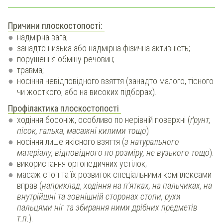
Причини плоскостопості:
надмірна вага;
занадто низька або надмірна фізична активність;
порушення обміну речовин;
травма;
носіння невідповідного взяття (занадто малого, тісного
чи жосткого, або на високих підборах).
Профілактика плоскостопості
ходіння босоніж, особливо по нерівній поверхні (
ґрунт,
пісок, галька, масажні килими тощо
)
носіння лише якісного взяття (
з натурального
матеріалу, відповідного по розміру, не вузького тощо
).
використання ортопедичних устілок;
масаж стоп та їх розвиток спеціальними комплексами
вправ (
наприклад
,
ходіння на п'ятках, на пальчиках, на
внутрійшні та зовнішній сторонах стопи, рухи
пальцями ніг та збирання ними дрібних предметів
т.п.
).