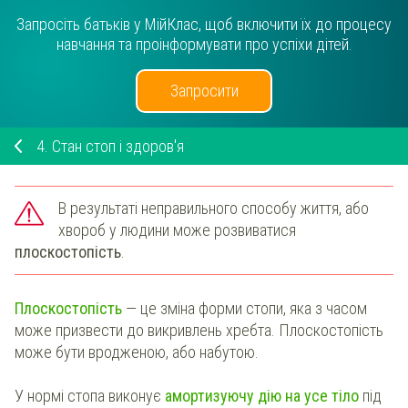
Запросіть батьків у МійКлас, щоб включити їх до процесу
навчання та проінформувати про успіхи дітей.
Запросити
4.
Стан стоп і здоров'я
В результаті неправильного способу життя, або
хвороб у людини може розвиватися
плоскостопість
.
Плоскостопість
— це зміна форми стопи, яка з часом
може призвести до викривлень хребта. Плоскостопість
може бути вродженою, або набутою.
У нормі стопа виконує
амортизуючу дію на усе тіло
під