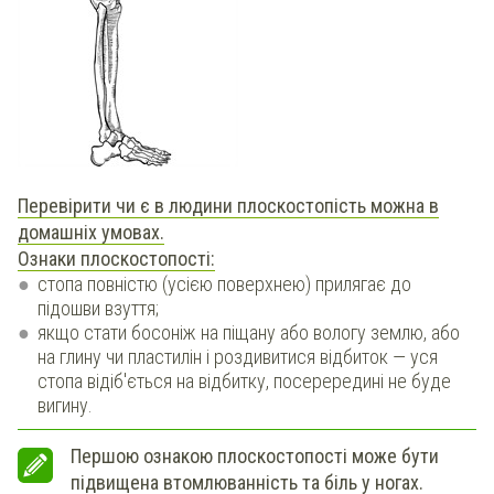
П
еревірити чи є в людини плоскостопість можна в
домашніх умовах.
Ознаки плоскостопості:
стопа повністю (усією поверхнею) прилягає до
підошви взуття;
якщо стати босоніж на піщану або вологу землю, або
на глину чи пластилін і роздивитися відбиток — уся
стопа відіб'ється на відбитку, посерередині не буде
вигину.
Першою ознакою плоскостопості може бути
підвищена втомлюванність та біль у ногах.