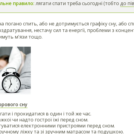
льне правило:
лягати спати треба сьогодні (тобто
до пі
 погано спить, або не дотримується графіку сну, або с
роздратування, нестачу сил та енергії, проблеми з конц
тимуть м'язи тощо.
орового сну
ати і прокидатися в один і той же час.
жкої чи надто гострої їжі перед сном.
туватися електронними пристроями перед сном.
ручному ліжку та зі зручним матрасом та подушкою.