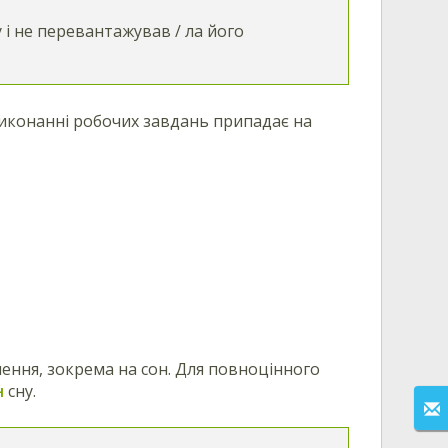
 і не перевантажував / ла його
 виконанні робочих завдань припадає на
ення, зокрема на сон. Для повноцінного
н
сну.