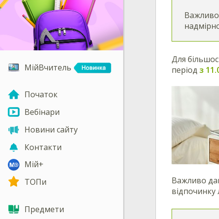
Важливо,
надмірно
Для більшос
МійВчитель
період
з 11.
Початок
Вебінари
Новини сайту
Контакти
Мій+
Важливо дав
ТОПи
відпочинку
Предмети