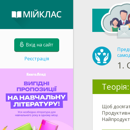
Вхід на сайт
Пред
само
Реєстрація
1.
Теорія:
Щоб досягат
Продуктивні
Найпродукт