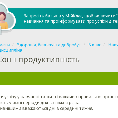
Запросіть батьків у МійКлас, щоб включити ї
навчання та проінформувати про успіхи діте
мети
Здоров'я, безпека та добробут
5 клас
Навч
дисципліна
Сон і продуктивність
и успіху у навчанні та житті важливо правильно організ
сть у різні періоди дня та тижня різна.
ивнішими вважаються дні в середині тижня.