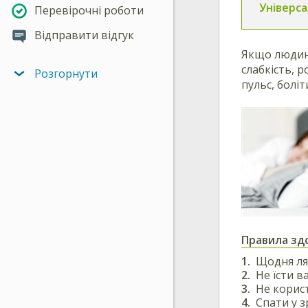
Універса
Перевірочні роботи
Відправити відгук
Якщо людина
слабкість, 
Розгорнути
пульс, болі
Правила зд
Щодня ляг
Не їсти ва
Не корис
Спати у з