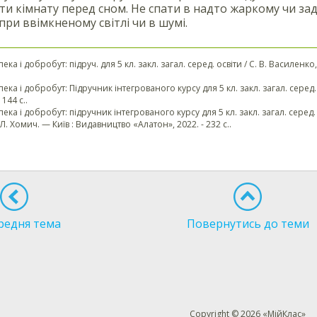
и кімнату перед сном. Не спати в надто жаркому чи з
при ввімкненому світлі чи в шумі.
ека і добробут: підруч. для 5 кл. закл. загал. серед. освіти / С. В. Василенко,
пека і добробут: Підручник інтегрованого курсу для 5 кл. закл. загал. серед. 
144 с..
пека і добробут: підручник інтегрованого курсу для 5 кл. закл. загал. серед. 
Л. Хомич. — Київ : Видавництво «Алатон», 2022. - 232 с..
редня тема
Повернутись до теми
Copyright © 2026 «МійКлас»