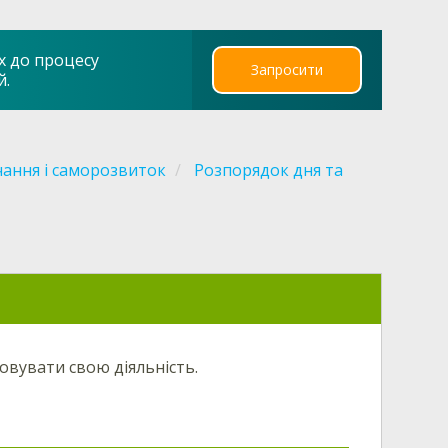
х до процесу
Запросити
й.
ання і саморозвиток
Розпорядок дня та
овувати свою діяльність.