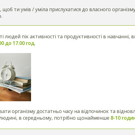
 щоб ти умів / уміла прислухатися до власного організму
.
ті людей пік активності та продуктивності в навчанні,
00 до 17.00 год
.
ати організму достатньо часу на відпочинок та відновл
 людині, в середньому, потрібно щонайменше
8-10 годи