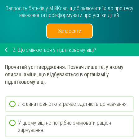
Запросіть батьків у МійКлас, щоб включити їх до процесу
навчання та проінформувати про успіхи дітей.
Запросити
2.
Що змінюється у підлітковому віці?
Прочитай усі твердження.
Познач
лише те, у якому
описані зміни, що відбуваються в організмі у
підлітковому віці.
Людина повністю втрачає здатність до навчання.
У цьому віці не потрібно змінювати раціон
харчування.