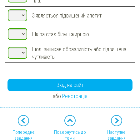
тіла.
З’являється підвищений апетит.
Шкіра стає більш жирною.
Іноді виникає образливість або підвищена
чутливість.
Вхід на сайт
або
Реєстрація
Попереднє
Повернутись до
Наступне
завдання
теми
завдання