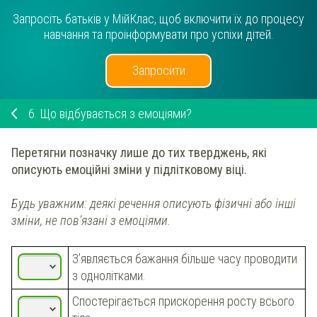
Запросіть батьків у МійКлас, щоб включити їх до процесу
навчання та проінформувати про успіхи дітей.
Запросити
6.
Що відбувається з емоціями?
Перетягни позначку лише до тих тверджень, які
описують емоційні зміни у підлітковому віці.
Будь уважним: деякі речення описують фізичні або інші
зміни, не пов’язані з емоціями.
З’являється бажання більше часу проводити
з однолітками.
Спостерігається прискорення росту всього