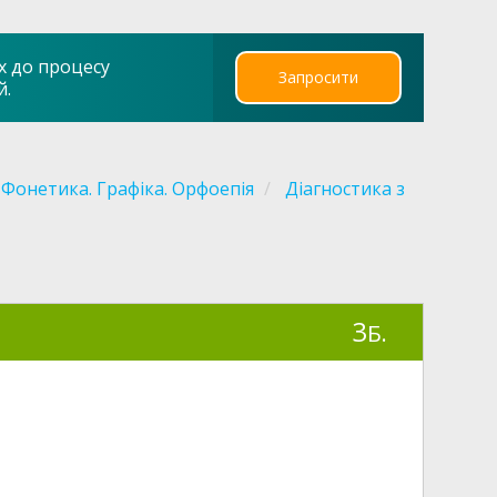
х до процесу
Запросити
й.
Фонетика. Графіка. Орфоепія
Діагностика з
3
Б.