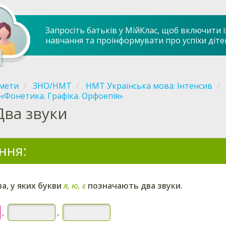
Запросіть батьків у МійКлас, щоб включити ї
навчання та проінформувати про успіхи діте
мети
ЗНО/НМТ
НМТ Українська мова: Інтенсив
«Фонетика. Графіка. Орфоепія»
Два звуки
ння:
а, у яких букви
я, ю, є
позначають два звуки.
,
,