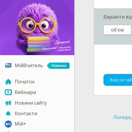
Варіанти ві
об'єм
МійВчитель
Вхід на сай
Початок
Вебінари
Новини сайту
Контакти
Попере
Мій+