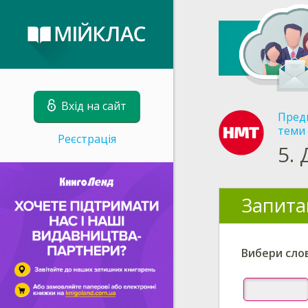
Вхід на сайт
Пред
теми 
Реєстрація
5.
Запита
Вибери слов