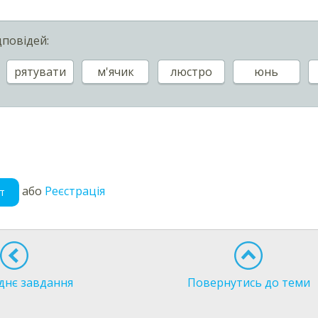
дповідей:
рятувати
м'ячик
люстро
юнь
або
Реєстрація
т
днє завдання
Повернутись до теми