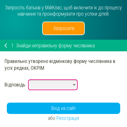
Запросіть батьків у МійКлас, щоб включити їх до процесу
навчання та проінформувати про успіхи дітей.
Запросити
1.
Знайди неправильну форму числівника
Правильно утворено відмінкову форму числівника в
усіх рядках, ОКРІМ
Відповідь
:
Вхід на сайт
або
Реєстрація