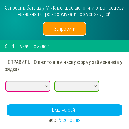
Запросіть батьків у МійКлас, щоб включити їх до процесу
навчання та проінформувати про успіхи дітей.
Запросити
4.
Шукачі помилок
НЕПРАВИЛЬНО вжито відмінкову форму займенників у
рядках
,
Вхід на сайт
або
Реєстрація