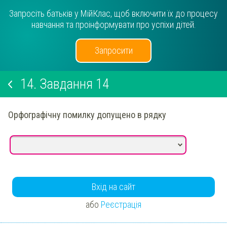
Запросіть батьків у МійКлас, щоб включити їх до процесу
навчання та проінформувати про успіхи дітей.
Запросити
14.
Завдання 14
Орфографічну помилку допущено в рядку
Вхід на сайт
або
Реєстрація