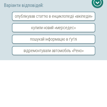
Варіанти відповідей:
опублікував статтю в енциклопедії «вікіпедія»
купили новий «мерседес»
пошукай інформацію в ґуґлі
Copyright © 2026 «МійКлас»
відремонтували автомобіль «Рено»