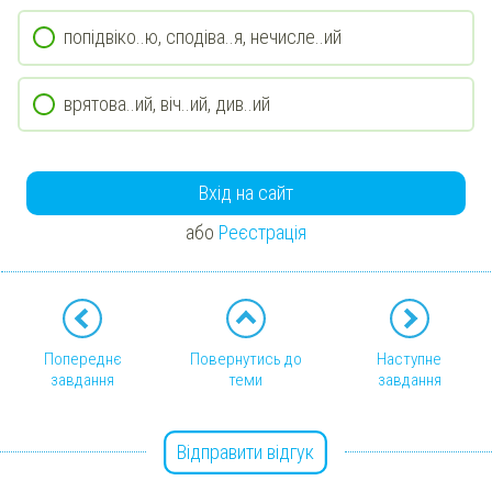
попідвіко..ю, сподіва..я, нечисле..ий
врятова..ий, віч..ий, див..ий
Вхід на сайт
або
Реєстрація
Попереднє
Повернутись до
Наступне
завдання
теми
завдання
Відправити відгук