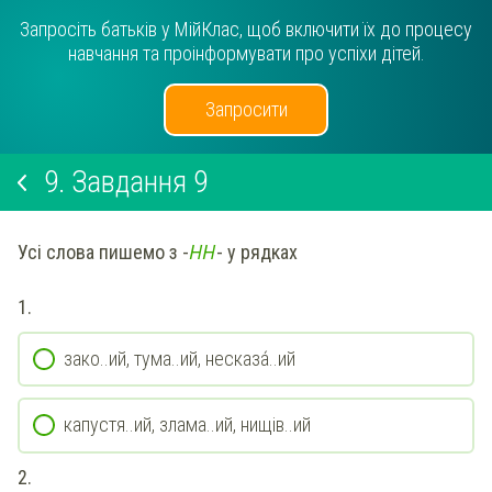
Запросіть батьків у МійКлас, щоб включити їх до процесу
навчання та проінформувати про успіхи дітей.
Запросити
9.
Завдання 9
Н
Н
Усі слова пишемо з -
- у рядках
1.
зако..ий, тума..ий, несказа́..ий
капустя..ий, злама..ий, нищів..ий
2.