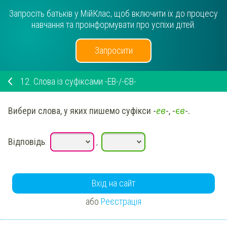
Запросіть батьків у МійКлас, щоб включити їх до процесу
навчання та проінформувати про успіхи дітей.
Запросити
12.
Слова із суфіксами -ЕВ-/-ЄВ-
е
в
є
в
Вибери слова, у яких пишемо суфікси -
-, -
-.
Відповідь
:
,
Вхід на сайт
або
Реєстрація