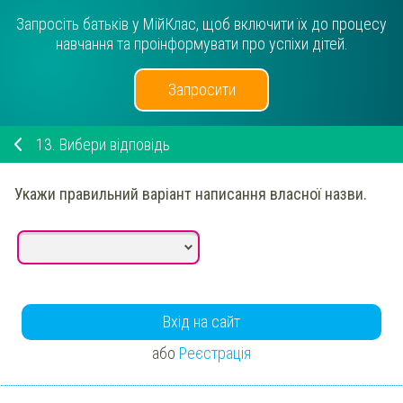
Запросіть батьків у МійКлас, щоб включити їх до процесу
навчання та проінформувати про успіхи дітей.
Запросити
13.
Вибери відповідь
Укажи
правильний варіант написання власної назви.
Вхід на сайт
або
Реєстрація