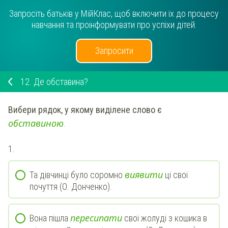
Запросіть батьків у МійКлас, щоб включити їх до процесу
навчання та проінформувати про успіхи дітей.
Запросити
12.
Де обставина?
Вибери рядок, у якому виділене слово є
о
б
с
т
а
в
и
н
о
ю
.
1.
в
и
я
в
и
т
и
Та дівчинці було соромно
ці свої
почуття (О. Донченко).
п
е
р
е
с
и
п
а
т
и
Вона пішла
свої жолуді з кошика в