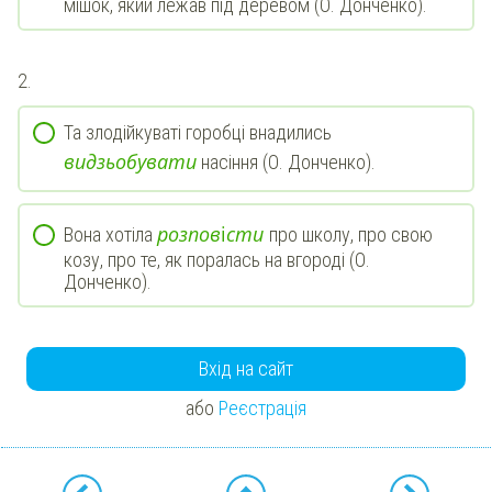
мішок, який лежав під деревом (О. Донченко).
2.
Та злодійкуваті горобці внадились
в
и
д
з
ь
о
б
у
в
а
т
и
насіння (О. Донченко).
р
о
з
п
о
в
і
с
т
и
Вона хотіла
про школу, про свою
козу, про те, як поралась на вгороді (О.
Донченко).
Вхід на сайт
або
Реєстрація