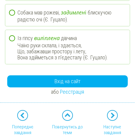
з
а
д
и
м
л
е
н
і
Собака мав рожеві,
блискучою
радістю очі (Є. Гуцало).
в
и
л
і
п
л
е
н
а
Із гіпсу
дівчина
Чаїно руки склала, і здається,
Що, забажавши простору і лету,
Вона здійметься з п'єдесталу (Є. Гуцало).
Вхід на сайт
або
Реєстрація
Попереднє
Повернутись до
Наступне
завдання
теми
завдання