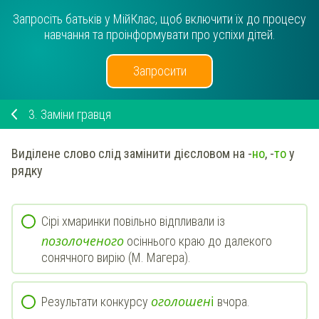
Запросіть батьків у МійКлас, щоб включити їх до процесу
навчання та проінформувати про успіхи дітей.
Запросити
3.
Заміни гравця
Виділене слово слід замінити дієсловом на -
но
, -
то
у
рядку
Сірі хмаринки повільно відпливали із
п
о
з
о
л
о
ч
е
н
о
г
о
осіннього краю до далекого
сонячного вирію (М. Магера).
о
г
о
л
о
ш
е
н
і
Результати конкурсу
вчора.