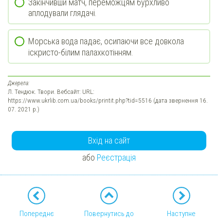
Закінчивши матч, переможцям бурхливо
аплодували глядачі.
Морська вода падає, осипаючи все довкола
іскристо-білим палахкотінням.
Джерела:
Л. Тендюк. Твори. Вебсайт: URL:
https://www.ukrlib.com.ua/books/printit.php?tid=5516 (дата звернення 16.
07. 2021 р.)
Вхід на сайт
або
Реєстрація
Попереднє
Повернутись до
Наступне