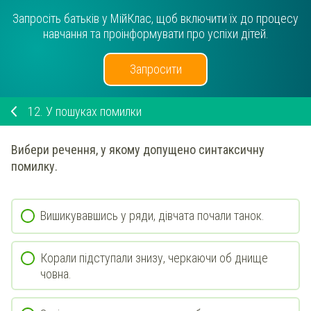
Запросіть батьків у МійКлас, щоб включити їх до процесу
навчання та проінформувати про успіхи дітей.
Запросити
12.
У пошуках помилки
Вибери речення, у якому допущено синтаксичну
помилку.
Вишикувавшись у ряди, дівчата почали танок.
Корали підступали знизу, черкаючи об днище
човна.