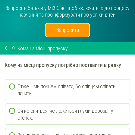
Запросіть батьків у МійКлас, щоб включити їх до процесу
навчання та проінформувати про успіхи дітей.
Запросити
9.
Кома на місці пропуску
Кому на місці пропуску потрібно поставити в рядку
Отже... ми почнем співати, бо співцям співати
личить.
Ой не спиться, не лежиться глухій дорозі... у
степах.