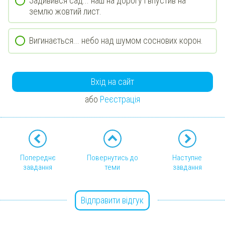
Задивився сад... наш на дорогу і впустив на
землю жовтий лист.
Вигинається... небо над шумом соснових корон.
Вхід на сайт
або
Реєстрація
Попереднє
Повернутись до
Наступне
завдання
теми
завдання
Відправити відгук