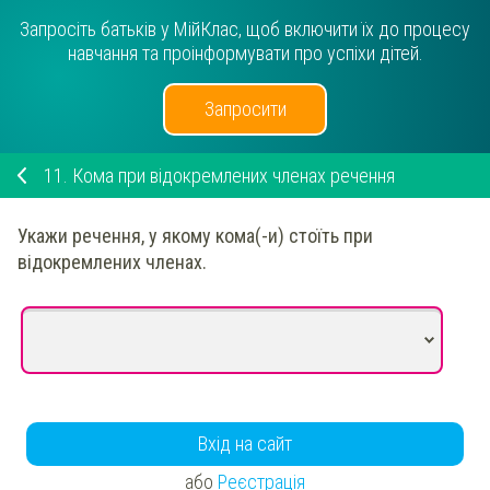
Запросіть батьків у МійКлас, щоб включити їх до процесу
навчання та проінформувати про успіхи дітей.
Запросити
11.
Кома при відокремлених членах речення
Укажи речення, у якому кома(-и) стоїть при
відокремлених членах.
Вхід на сайт
або
Реєстрація