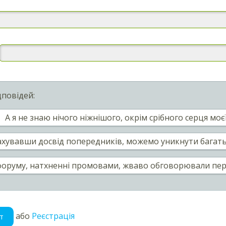
дповідей:
А я не знаю нічого ніжнішого, окрім срібного серця моєї
ахувавши досвід попередників, можемо уникнути багат
форуму, натхненні промовами, жваво обговорювали перс
або
Реєстрація
т