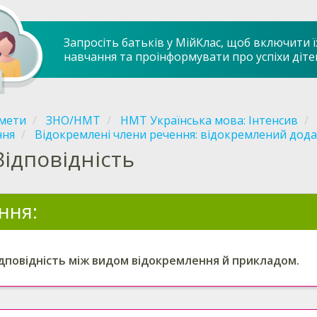
Запросіть батьків у МійКлас, щоб включити ї
навчання та проінформувати про успіхи діте
мети
ЗНО/НМТ
НМТ Українська мова: Інтенсив
ння
Відокремлені члени речення: відокремлений дод
Відповідність
ння:
ідповідність між видом відокремлення й прикладом.