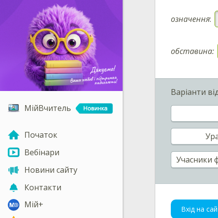
означення
:
обставина:
Варіанти ві
МійВчитель
Початок
Ур
Вебінари
Учасники 
Новини сайту
Контакти
Мій+
Вхід на сай