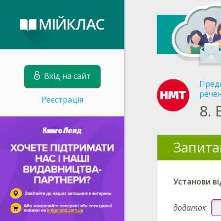
Вхід на сайт
Пред
рече
Реєстрація
8.
Запита
Установи в
додаток
: