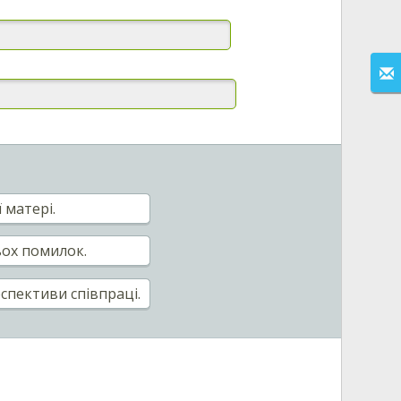
 матері.
ьох помилок.
пективи співпраці.