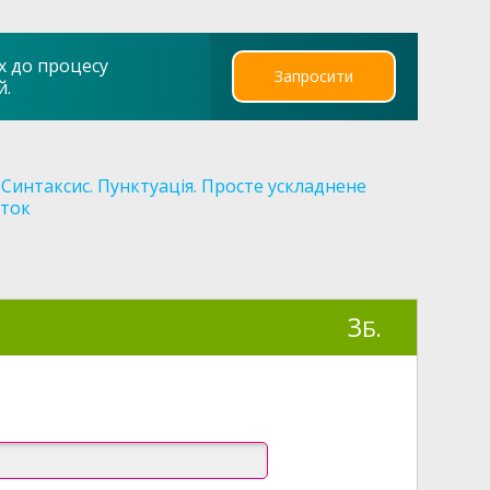
х до процесу
Запросити
й.
Синтаксис. Пунктуація. Просте ускладнене
аток
3
Б.