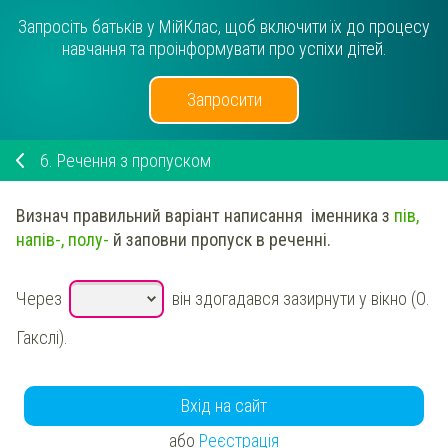
Запросіть батьків у МійКлас, щоб включити їх до процесу
навчання та проінформувати про успіхи дітей.
Запросити
6.
Речення з пропуском
Визнач
правильний варіант написання іменника з
пів,
напів-, полу-
й заповни пропуск в реченні.
Через
він здогадався зазирнути у вікно (О.
Гакслі).
Вхід на сайт
або
Реєстрація