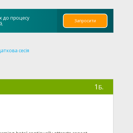
х до процесу
Запросити
й.
аткова сесія
1
Б.