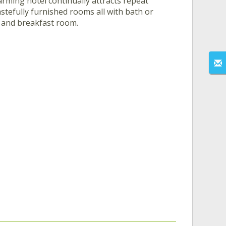
rming hotel continually attracts repeat
stefully furnished rooms all with bath or
 and breakfast room.