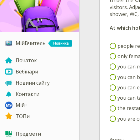
Under the sa
visitors. Ad
shower, WC, 
At which ho
МійВчитель
people re
only fema
Початок
you can 
Вебінари
you can b
Новини сайту
you can e
Контакти
you can 
Мій+
the resta
ТОПи
you are o
Предмети
Джерела: