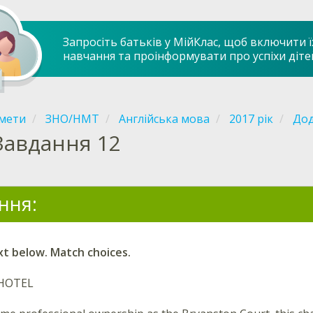
Запросіть батьків у МійКлас, щоб включити ї
навчання та проінформувати про успіхи діте
мети
ЗНО/НМТ
Англійська мова
2017 рік
Дод
Завдання 12
ння:
xt below. Match choices.
HOTEL