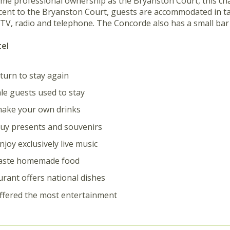
me professional ownership as the Bryanston Court, this cha
jacent to the Bryanston Court, guests are accommodated in ta
TV, radio and telephone. The Concorde also has a small bar
tel
turn to stay again
le guests used to stay
make your own drinks
uy presents and souvenirs
njoy exclusively live music
taste homemade food
urant offers national dishes
ffered the most entertainment