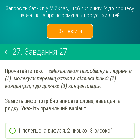
Запросіть батьків у МійКлас, щоб включити їх до процесу
навчання та проінформувати про успіхи дітей.
Запросити
27.
Завдання 27
Прочитайте текст:
«Механізмом газообміну в людини є
(1): молекули переміщуються з ділянки їхньої (2)
концентрації до ділянки (3) концентрації»
.
Замість цифр потрібно вписати слова, наведені в
рядку. Укажіть правильний варіант.
1-полегшена дифузія, 2-низької, 3-високої