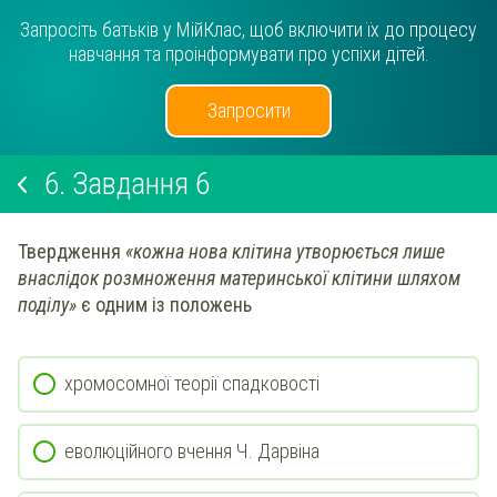
Запросіть батьків у МійКлас, щоб включити їх до процесу
навчання та проінформувати про успіхи дітей.
Запросити
6.
Завдання 6
Твердження
«кожна нова клітина утворюється лише
внаслідок розмноження материнської клітини шляхом
поділу»
є одним із положень
хромосомної теорії спадковості
еволюційного вчення Ч. Дарвіна