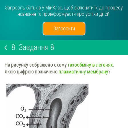
Запросіть батьків у МійКлас, щоб включити їх до процесу
навчання та проінформувати про успіхи дітей.
Запросити
8.
Завдання 8
На рисунку зображено схему
газообміну в легенях
.
Якою цифрою позначено
плазматичну мембрану
?