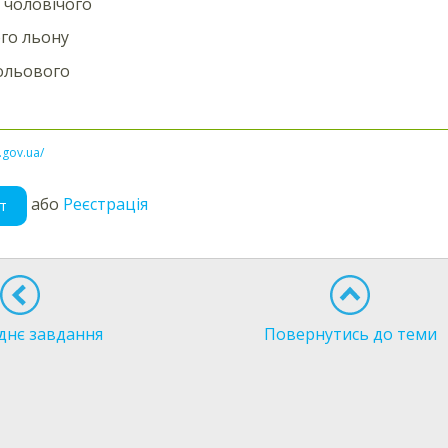
 чоловічого
го льону
ольового
l.gov.ua/
або
Реєстрація
т
днє завдання
Повернутись до теми