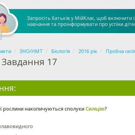
Запросіть батьків у МійКлас, щоб включити ї
навчання та проінформувати про успіхи діте
мети
ЗНО/НМТ
Біологія
2016 рік
Пробна сесі
Завдання 17
ння:
ої рослини накопичуються сполуки
Силіцію
?
булавовидного