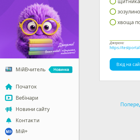
щитника
зозулино
хвоща п
Джерела:
https://testporta
Вхід на сай
МійВчитель
Початок
Вебінари
Попере
Новини сайту
Контакти
Мій+