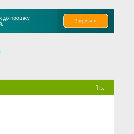
х до процесу
Запросити
й.
я
1
Б.