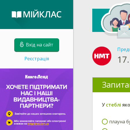
Вхід на сайт
Пред
17.
Реєстрація
Запита
У
стеблі
як
плауна 