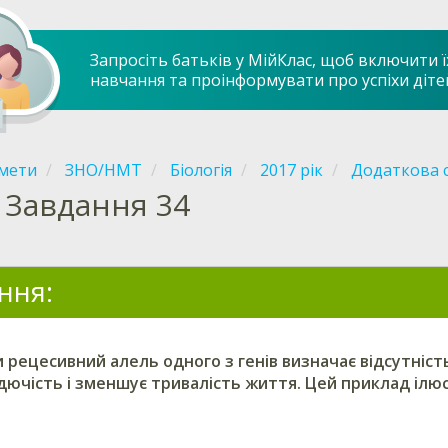
Запросіть батьків у МійКлас, щоб включити ї
навчання та проінформувати про успіхи діте
мети
ЗНО/НМТ
Біологія
2017 рік
Додаткова с
Завдання 34
ння:
 рецесивний алель одного з генів визначає відсутність
дючість і зменшує тривалість життя. Цей приклад ілю