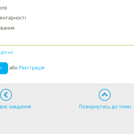
пії
ентарності
ування
l.gov.ua/
або
Реєстрація
т
днє завдання
Повернутись до теми