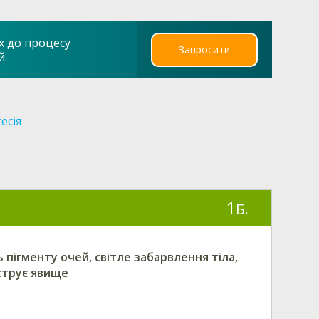
х до процесу
Запросити
й.
есія
1
Б.
 пігменту очей, світле забарвлення тіла,
струє явище