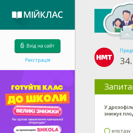
Вхід на сайт
Пред
34.
Реєстрація
Запита
У дрозофіли
знижує пло
епістазу