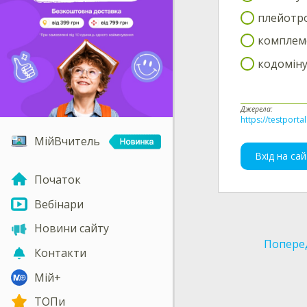
плейотро
комплем
кодомін
Джерела:
https://testporta
МійВчитель
Вхід на сай
Початок
Вебінари
Новини сайту
Попере
Контакти
Мій+
ТОПи