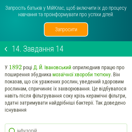
Запросіть батьків у МійКлас, щоб включити їх до процесу
навчання та проінформувати про успіхи дітей.
Запросити
14.
Завдання 14
1892
У
році
Д. Й. Івановський
оприлюднив працю про
поширення збудника
мозаїчної хвороби тютюну
. Він
показав, що сік уражених рослин, уведений здоровим
рослинам, спричиняє їх захворювання. Це відбувалося
навіть після фільтрування соку крізь керамічні фільтри,
здатні затримувати найдрібніші бактерії. Так доведено
існування
інфузорій