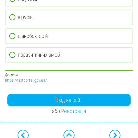
вірусів
ціанобактерій
паразитичних амеб
Джерела:
https://testportal.gov.ua/
Вхід на сайт
або
Реєстрація