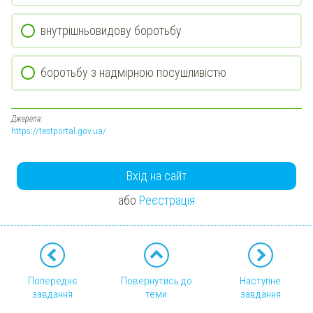
внутрішньовидову боротьбу
боротьбу з надмірною посушливістю
Джерела:
https://testportal.gov.ua/
Вхід на сайт
або
Реєстрація
Попереднє
Повернутись до
Наступне
завдання
теми
завдання