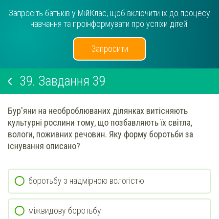
Запросіть батьків у МійКлас, щоб включити їх до процесу
навчання та проінформувати про успіхи дітей.
Запросити
39.
Завдання 39
Бур'яни на необроблюваних ділянках витісняють
культурні рослини тому, що позбавляють їх світла,
вологи, поживних речовин. Яку форму боротьби за
існування описано?
боротьбу з надмірною вологістю
міжвидову боротьбу