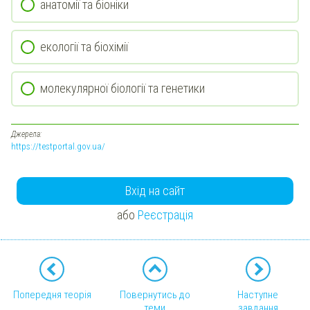
анатомії та біоніки
екології та біохімії
молекулярної біології та генетики
Джерела:
https://testportal.gov.ua/
Вхід на сайт
або
Реєстрація
Попередня теорія
Повернутись до
Наступне
теми
завдання