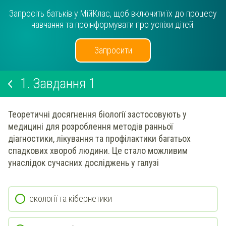
Запросіть батьків у МійКлас, щоб включити їх до процесу
навчання та проінформувати про успіхи дітей.
Запросити
1.
Завдання 1
Теоретичні досягнення біології застосовують у
медицині для розроблення методів ранньої
діагностики, лікування та профілактики багатьох
спадкових хвороб людини. Це стало можливим
унаслідок сучасних досліджень у галузі
екології та кібернетики