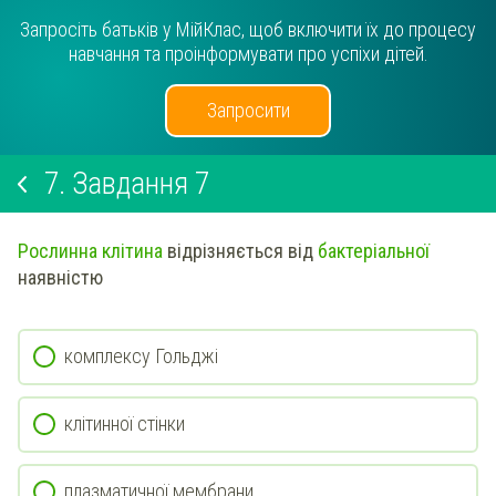
Запросіть батьків у МійКлас, щоб включити їх до процесу
навчання та проінформувати про успіхи дітей.
Запросити
7.
Завдання 7
Рослинна клітина
відрізняється від
бактеріальної
наявністю
комплексу Гольджі
клітинної стінки
плазматичної мембрани