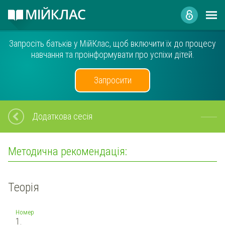
Запросіть батьків у МійКлас, щоб включити їх до процесу
навчання та проінформувати про успіхи дітей.
Запросити
Додаткова сесія
Методична рекомендація:
Теорія
Номер
1.