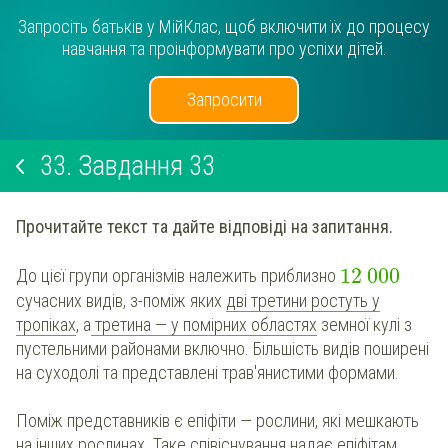
Запросіть батьків у МійКлас, щоб включити їх до процесу
навчання та проінформувати про успіхи дітей.
Запросити
33.
Завдання 33
Прочитайте текст та дайте відповіді на запитання.
12
000
До цієї групи організмів належить приблизно
сучасних видів, з-поміж яких
дві третини ростуть у
тропіках
, а
третина — у помірних областях
земної кулі з
пустельними районами включно. Більшість видів поширені
на суходолі та представлені трав'янистими формами.
Поміж представників є епіфіти — рослини, які мешкають
на інших рослинах. Таке співіснування надає епіфітам