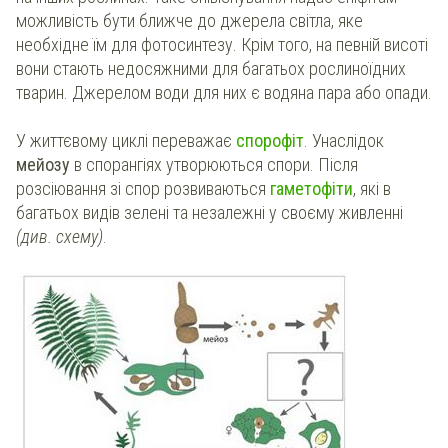
можливість бути ближче до джерела світла, яке
необхідне їм для фотосинтезу. Крім того, на певній висоті
вони стають недосяжними для багатьох рослиноїдних
тварин. Джерелом води для них є водяна пара або опади.
У життєвому циклі переважає
спорофіт
. Унаслідок
мейозу
в спорангіях утворюються спори. Після
розсіювання зі спор розвиваються
гаметофіти
, які в
багатьох видів зелені та незалежні у своєму живленні
(див. схему)
.