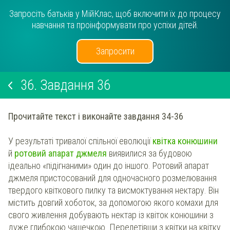
Запросіть батьків у МійКлас, щоб включити їх до процесу
навчання та проінформувати про успіхи дітей.
Запросити
36.
Завдання 36
Прочитайте текст і виконайте завдання 34-36
У результаті тривалої спільної еволюції
квітка конюшини
й
ротовий апарат джмеля
виявилися за будовою
ідеально «підігнаними» один до іншого. Ротовий апарат
джмеля пристосований для одночасного розмелювання
твердого квіткового пилку та висмоктування нектару. Він
містить довгий хоботок, за допомогою якого комахи для
свого живлення добувають нектар із квіток конюшини з
дуже глибокою чашечкою. Перелетівши з квітки на квітку