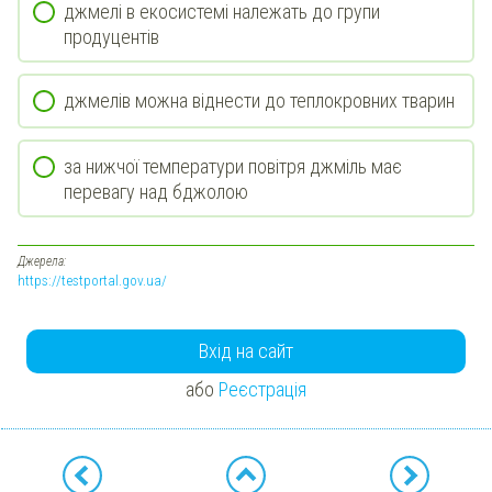
джмелі в екосистемі належать до групи
продуцентів
джмелів можна віднести до теплокровних тварин
за нижчої температури повітря джміль має
перевагу над бджолою
Джерела:
https://testportal.gov.ua/
Вхід на сайт
або
Реєстрація