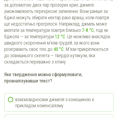
за допомогою двох пар прозорих крил, джмелі
уможливлюють перехресне запилення. Вони раніше за
бджіл можуть збирати нектар рано вранці, коли повітря
ще недостатньо прогрілося. Наприклад, джміль може
вилітати за температури повітря близько
7-8 °С
, тоді як
бджола — за температури
12 °С
. Це можливо внаслідок
швидкого скорочення м’язів грудей, за якого вони
розігрівають своє тіло до
40 °C
. М’язи прикріплюються
до зовнішнього скелета — твердої кутикули, яка
складається переважно з хітину.
Яке твердження можна сформулювати,
проаналізувавши текст?
взаємовідносини джмеля з конюшиною є
прикладом коменсалізму