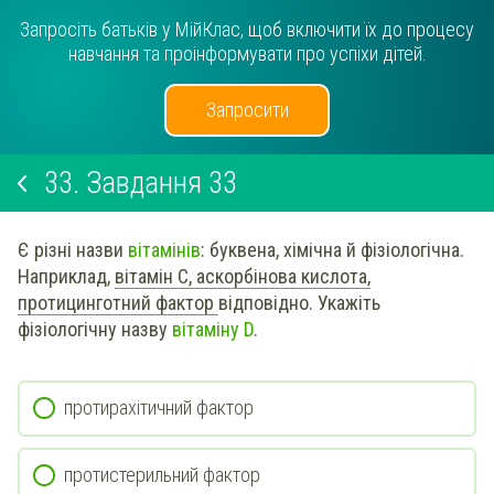
Запросіть батьків у МійКлас, щоб включити їх до процесу
навчання та проінформувати про успіхи дітей.
Запросити
33.
Завдання 33
Є різні назви
вітамінів
: буквена, хімічна й фізіологічна.
Наприклад,
вітамін С, аскорбінова кислота,
протицинготний фактор
відповідно. Укажіть
фізіологічну назву
вітаміну D
.
протирахітичний фактор
протистерильний фактор