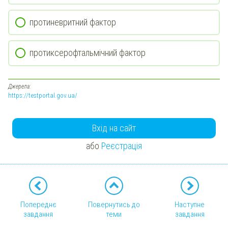
протиневритний фактор
протиксерофтальмічний фактор
Джерела:
https://testportal.gov.ua/
Вхід на сайт
або
Реєстрація
Попереднє
Повернутись до
Наступне
завдання
теми
завдання