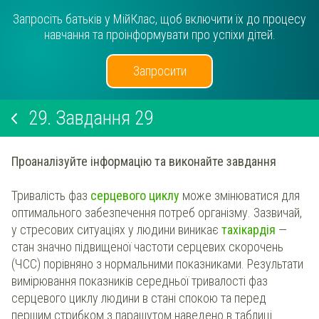
Запросіть батьків у МійКлас, щоб включити їх до процесу
навчання та проінформувати про успіхи дітей.
Запросити
29.
Завдання 29
Проаналізуйте інформацію та виконайте завдання
Тривалість фаз
серцевого циклу
може змінюватися для
оптимального забезпечення потреб організму. Зазвичай,
у стресових ситуаціях у людини виникає
тахікардія
—
стан значно підвищеної частоти серцевих скорочень
(ЧСС) порівняно з нормальними показниками. Результати
вимірювання показників середньої тривалості фаз
серцевого циклу людини в стані спокою та перед
першим стрибком з парашутом наведено в таблиці.